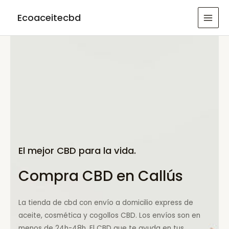
Ir
Ecoaceitecbd
al
MAI
contenido
MEN
El mejor CBD para la vida.
Compra CBD en Callús
La tienda de cbd con envío a domicilio express de
aceite, cosmética y cogollos CBD. Los envíos son en
menos de 24h-48h. El CBD que te ayuda en tus