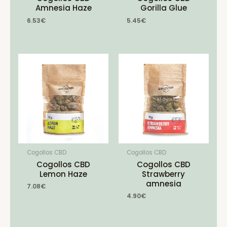
Amnesia Haze
Gorilla Glue
6.53
€
5.45
€
Cogollos CBD
Cogollos CBD
Cogollos CBD
Cogollos CBD
Lemon Haze
Strawberry
amnesia
7.08
€
4.90
€