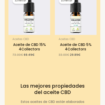
¡Oferta!
¡Oferta!
Aceites CBD
Aceites CBD
Aceite de CBD 15%
Aceite de CBD 5%
4Collectors
4Collectors
Original
Current
Original
Current
73.00
€
69.49
€
33.00
€
29.89
€
price
price
price
price
was:
is:
was:
is:
73.00€.
69.49€.
33.00€.
29.89€.
Las mejores propiedades
del aceite CBD
Estos aceites de CBD están elaborados