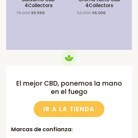
4Collectors
4Collectors
Original
Current
Original
Current
75.00
€
69.99
€
52.00
€
46.00
€
price
price
price
price
was:
is:
was:
is:
75.00€.
69.99€.
52.00€.
46.00€.
El mejor CBD, ponemos la mano
en el fuego
IR A LA TIENDA
Marcas de confianza
: