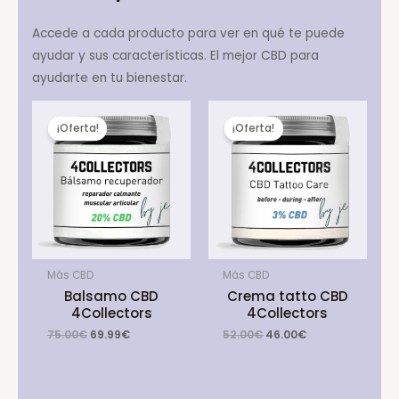
Accede a cada producto para ver en qué te puede
ayudar y sus características. El mejor CBD para
ayudarte en tu bienestar.
¡Oferta!
¡Oferta!
Más CBD
Más CBD
Balsamo CBD
Crema tatto CBD
4Collectors
4Collectors
Original
Current
Original
Current
75.00
€
69.99
€
52.00
€
46.00
€
price
price
price
price
was:
is:
was:
is:
75.00€.
69.99€.
52.00€.
46.00€.