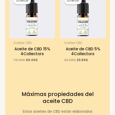
¡Oferta!
¡Oferta!
Aceites CBD
Aceites CBD
Aceite de CBD 15%
Aceite de CBD 5%
4Collectors
4Collectors
Original
Current
Original
Current
73.00
€
69.49
€
33.00
€
29.89
€
price
price
price
price
was:
is:
was:
is:
73.00€.
69.49€.
33.00€.
29.89€.
Máximas propiedades del
aceite CBD
Estos aceites de CBD están elaborados