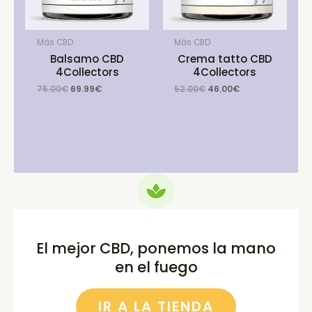
Más CBD
Más CBD
Balsamo CBD
Crema tatto CBD
4Collectors
4Collectors
Original
Current
Original
Current
75.00
€
69.99
€
52.00
€
46.00
€
price
price
price
price
was:
is:
was:
is:
75.00€.
69.99€.
52.00€.
46.00€.
El mejor CBD, ponemos la mano
en el fuego
IR A LA TIENDA