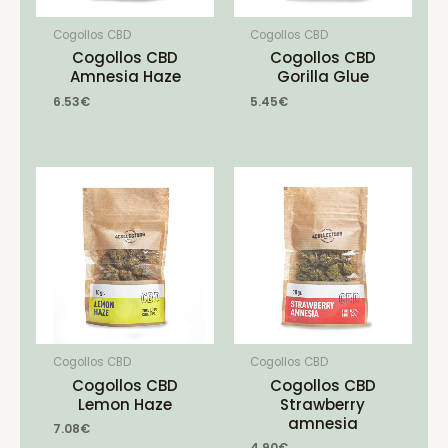
Cogollos CBD
Cogollos CBD
Cogollos CBD
Cogollos CBD
Amnesia Haze
Gorilla Glue
6.53
€
5.45
€
Cogollos CBD
Cogollos CBD
Cogollos CBD
Cogollos CBD
Lemon Haze
Strawberry
amnesia
7.08
€
4.90
€