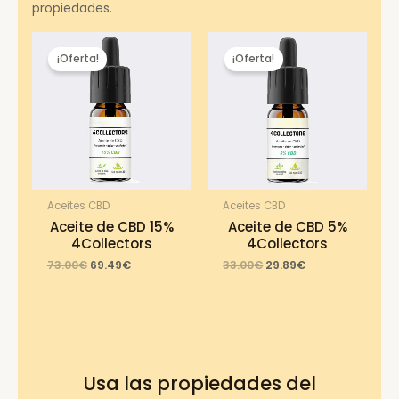
propiedades.
¡Oferta!
¡Oferta!
Aceites CBD
Aceites CBD
Aceite de CBD 15%
Aceite de CBD 5%
4Collectors
4Collectors
Original
Current
Original
Current
73.00
€
69.49
€
33.00
€
29.89
€
price
price
price
price
was:
is:
was:
is:
73.00€.
69.49€.
33.00€.
29.89€.
Usa las propiedades del