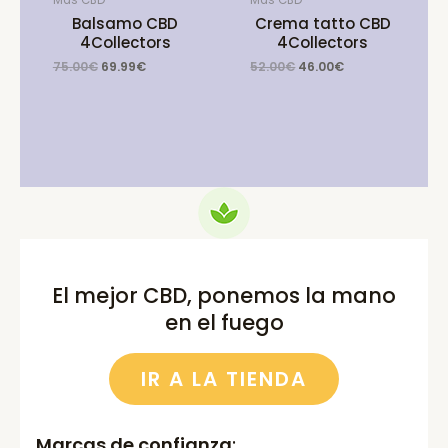
Balsamo CBD
Crema tatto CBD
4Collectors
4Collectors
Original
Current
Original
Current
75.00
€
69.99
€
52.00
€
46.00
€
price
price
price
price
was:
is:
was:
is:
75.00€.
69.99€.
52.00€.
46.00€.
El mejor CBD, ponemos la mano
en el fuego
IR A LA TIENDA
Marcas de confianza
: