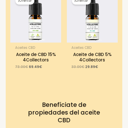
¡Oferta!
¡Oferta!
Aceites CBD
Aceites CBD
Aceite de CBD 15%
Aceite de CBD 5%
4Collectors
4Collectors
Original
Current
Original
Current
73.00
€
69.49
€
33.00
€
29.89
€
price
price
price
price
was:
is:
was:
is:
73.00€.
69.49€.
33.00€.
29.89€.
Benefíciate de
propiedades del aceite
CBD