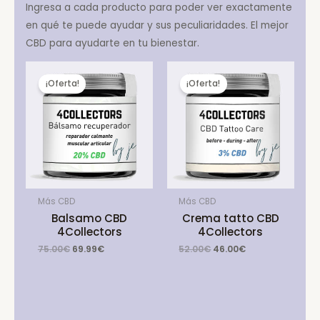
Ingresa a cada producto para poder ver exactamente
en qué te puede ayudar y sus peculiaridades. El mejor
CBD para ayudarte en tu bienestar.
¡Oferta!
¡Oferta!
Más CBD
Más CBD
Balsamo CBD
Crema tatto CBD
4Collectors
4Collectors
Original
Current
Original
Current
75.00
€
69.99
€
52.00
€
46.00
€
price
price
price
price
was:
is:
was:
is:
75.00€.
69.99€.
52.00€.
46.00€.