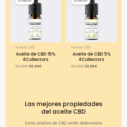
¡Oferta!
¡Oferta!
Aceites CBD
Aceites CBD
Aceite de CBD 15%
Aceite de CBD 5%
4Collectors
4Collectors
Original
Current
Original
Current
73.00
€
69.49
€
33.00
€
29.89
€
price
price
price
price
was:
is:
was:
is:
73.00€.
69.49€.
33.00€.
29.89€.
Las mejores propiedades
del aceite CBD
Estos aceites de CBD están elaborados