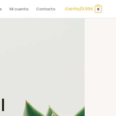
s
Mi cuenta
Contacto
Carrito/
0.00
€
0
l