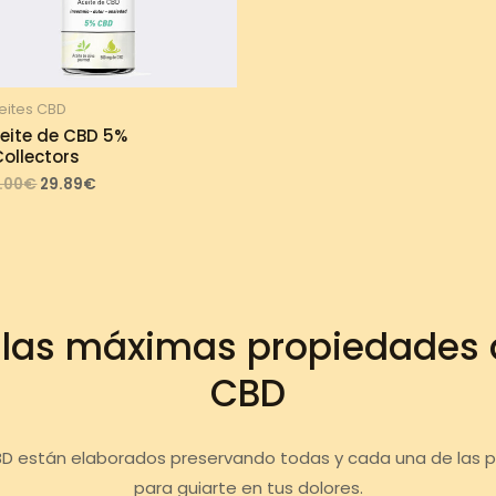
eites CBD
eite de CBD 5%
ollectors
Original
Current
.00
€
29.89
€
price
price
was:
is:
33.00€.
29.89€.
 las máximas propiedades d
CBD
BD están elaborados preservando todas y cada una de las 
para guiarte en tus dolores.