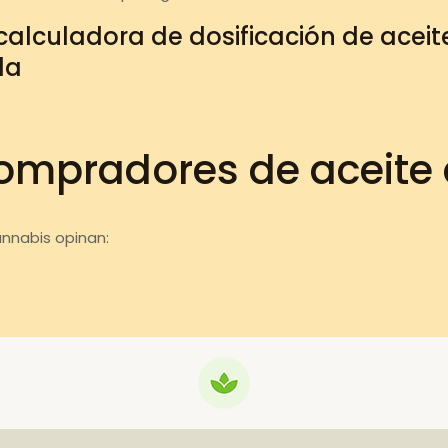
calculadora de dosificación de acei
da
ompradores de aceite
annabis opinan: