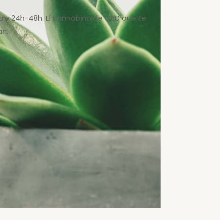
ntre 24h-48h. El cannabinoide CBD que te
an.