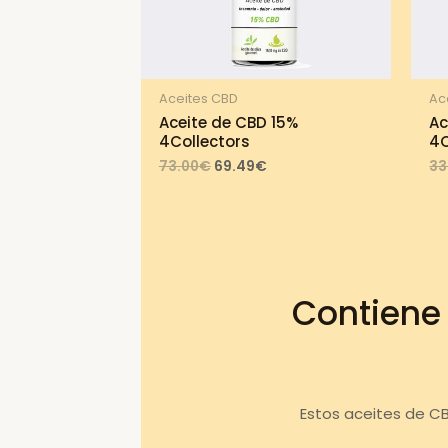
Aceites CBD
Ac
Aceite de CBD 15%
Ac
4Collectors
4C
Original
Current
73.00
€
69.49
€
33
price
price
was:
is:
73.00€.
69.49€.
Contiene
Estos aceites de C