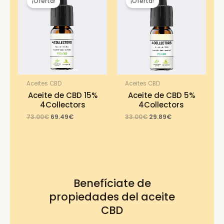
¡Oferta!
¡Oferta!
Aceites CBD
Aceites CBD
Aceite de CBD 15%
Aceite de CBD 5%
4Collectors
4Collectors
Original
Current
Original
Current
73.00
€
69.49
€
33.00
€
29.89
€
price
price
price
price
was:
is:
was:
is:
73.00€.
69.49€.
33.00€.
29.89€.
Benefíciate de
propiedades del aceite
CBD