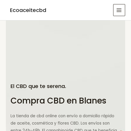
Ir
Ecoaceitecbd
al
MAI
contenido
MEN
El CBD que te serena.
Compra CBD en Blanes
La tienda de cbd online con envío a domicilio rápido
de aceite, cosmética y flores CBD. Los envíos son
entre 24h-48h. El cannabinoide CBD que te beneficia