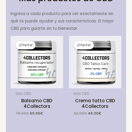
Ingresa a cada producto para ver exactamente en
qué te puede ayudar y sus características. El mejor
CBD para guiarte en tu bienestar.
¡Oferta!
¡Oferta!
Más CBD
Más CBD
Balsamo CBD
Crema tatto CBD
4Collectors
4Collectors
Original
Current
Original
Current
75.00
€
69.99
€
52.00
€
46.00
€
price
price
price
price
was:
is:
was:
is:
75.00€.
69.99€.
52.00€.
46.00€.