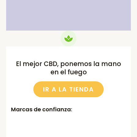
was:
is:
was:
is:
75.00€.
69.99€.
52.00€.
46.00€.
El mejor CBD, ponemos la mano
en el fuego
IR A LA TIENDA
Marcas de confianza
: