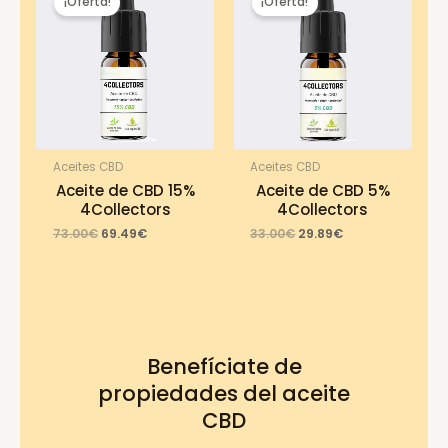
¡Oferta!
¡Oferta!
Aceites CBD
Aceites CBD
Aceite de CBD 15%
Aceite de CBD 5%
4Collectors
4Collectors
Original
Current
Original
Current
73.00
€
69.49
€
33.00
€
29.89
€
price
price
price
price
was:
is:
was:
is:
73.00€.
69.49€.
33.00€.
29.89€.
Benefíciate de
propiedades del aceite
CBD