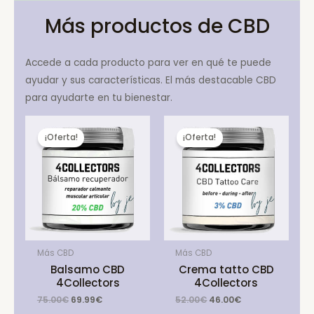
Más productos de CBD
Accede a cada producto para ver en qué te puede
ayudar y sus características. El más destacable CBD
para ayudarte en tu bienestar.
¡Oferta!
¡Oferta!
Más CBD
Más CBD
Balsamo CBD
Crema tatto CBD
4Collectors
4Collectors
Original
Current
Original
Current
75.00
€
69.99
€
52.00
€
46.00
€
price
price
price
price