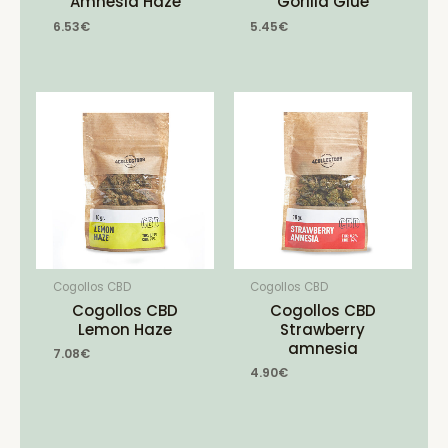
Amnesia Haze
Gorilla Glue
6.53
€
5.45
€
Cogollos CBD
Cogollos CBD
Cogollos CBD
Cogollos CBD
Lemon Haze
Strawberry
amnesia
7.08
€
4.90
€