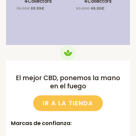
4Collectors
4Collectors
Original
Current
Original
Current
75.00
€
69.99
€
52.00
€
46.00
€
price
price
price
price
was:
is:
was:
is:
75.00€.
69.99€.
52.00€.
46.00€.
El mejor CBD, ponemos la mano
en el fuego
IR A LA TIENDA
Marcas de confianza
: