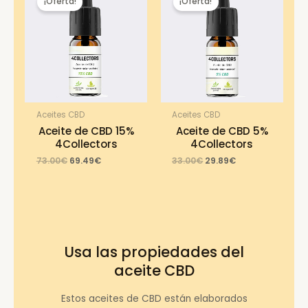
¡Oferta!
¡Oferta!
Aceites CBD
Aceites CBD
Aceite de CBD 15%
Aceite de CBD 5%
4Collectors
4Collectors
Original
Current
Original
Current
73.00
€
69.49
€
33.00
€
29.89
€
price
price
price
price
was:
is:
was:
is:
73.00€.
69.49€.
33.00€.
29.89€.
Usa las propiedades del
aceite CBD
Estos aceites de CBD están elaborados