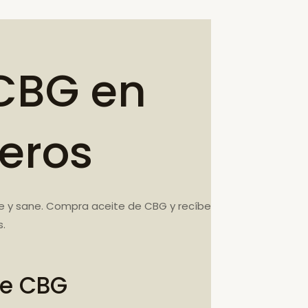
CBG en
reros
ce y sane. Compra aceite de CBG y recíbe
s.
te CBG