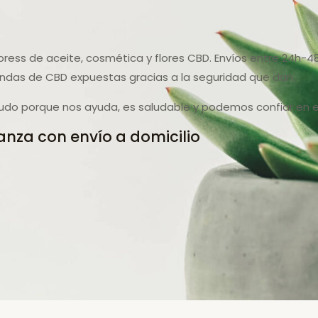
press de aceite, cosmética y flores CBD. Envíos entre 24h-4
endas de CBD expuestas gracias a la seguridad que dan.
udo porque nos ayuda, es saludable y podemos confiar en el
anza con envío a domicilio