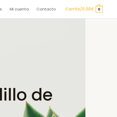
s
Mi cuenta
Contacto
Carrito/
0.00
€
0
llo de