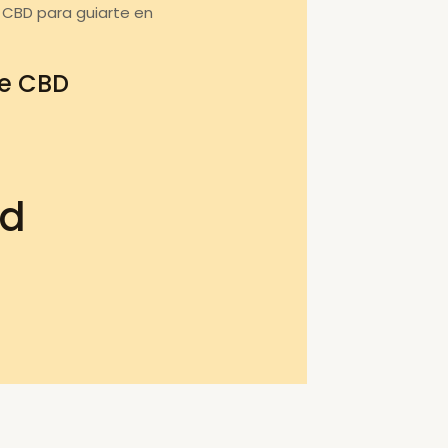
 CBD para guiarte en
de CBD
bd