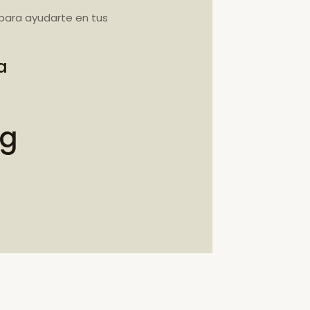
para ayudarte en tus
a
bg