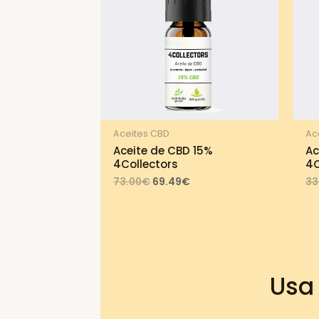
Aceites CBD
Ac
Aceite de CBD 15%
Ac
4Collectors
4C
Original
Current
73.00
€
69.49
€
33
price
price
was:
is:
73.00€.
69.49€.
Usa 