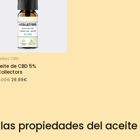
eites CBD
eite de CBD 5%
ollectors
Original
Current
.00
€
29.89
€
price
price
was:
is:
33.00€.
29.89€.
las propiedades del aceit