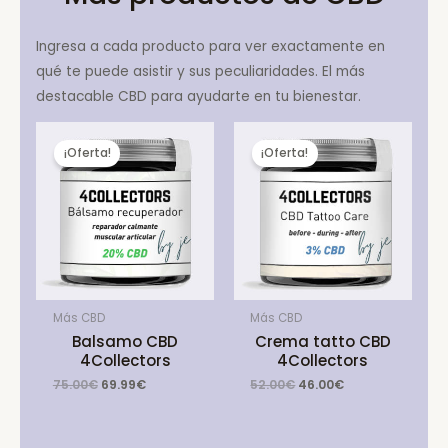
Ingresa a cada producto para ver exactamente en
qué te puede asistir y sus peculiaridades. El más
destacable CBD para ayudarte en tu bienestar.
¡Oferta!
¡Oferta!
Más CBD
Más CBD
Balsamo CBD
Crema tatto CBD
4Collectors
4Collectors
Original
Current
Original
Current
75.00
€
69.99
€
52.00
€
46.00
€
price
price
price
price
was:
is:
was:
is:
75.00€.
69.99€.
52.00€.
46.00€.