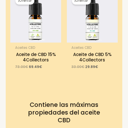
¡Oferta!
¡Oferta!
Aceites CBD
Aceites CBD
Aceite de CBD 15%
Aceite de CBD 5%
4Collectors
4Collectors
Original
Current
Original
Current
73.00
€
69.49
€
33.00
€
29.89
€
price
price
price
price
was:
is:
was:
is:
73.00€.
69.49€.
33.00€.
29.89€.
Contiene las máximas
propiedades del aceite
CBD