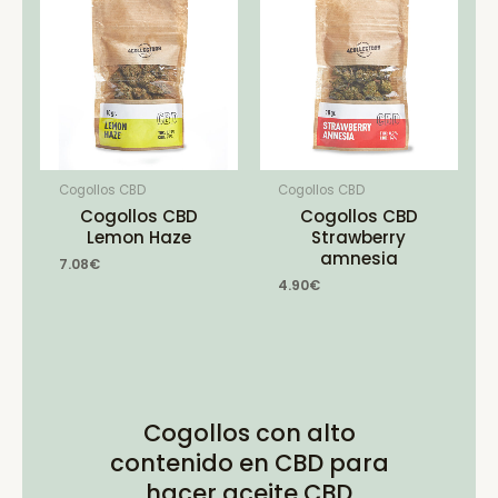
Cogollos CBD
Cogollos CBD
Cogollos CBD
Cogollos CBD
Lemon Haze
Strawberry
amnesia
7.08
€
4.90
€
Cogollos con alto
contenido en CBD para
hacer aceite CBD