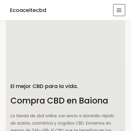
Ir
Ecoaceitecbd
al
MAI
contenido
MEN
El mejor CBD para la vida.
Compra CBD en Baiona
La tienda de cbd online con envío a domicilio rápido
de aceite, cosmética y cogollos CBD. Enviamos en
menos de 24h-48h. El CBD que te beneficia en tus