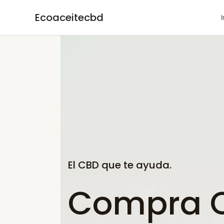
Ir
Ecoaceitecbd
al
contenido
El CBD que te ayuda.
Compra C