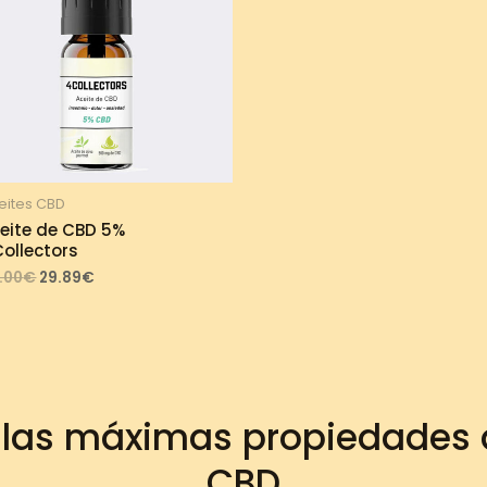
eites CBD
eite de CBD 5%
ollectors
Original
Current
.00
€
29.89
€
price
price
was:
is:
33.00€.
29.89€.
 las máximas propiedades d
CBD