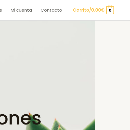
s
Mi cuenta
Contacto
Carrito/
0.00
€
0
ones