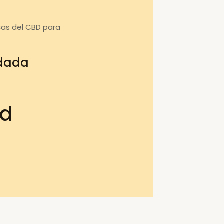
cas del CBD para
ndada
bd