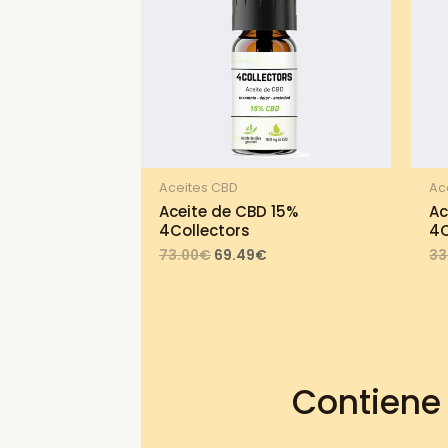
Aceites CBD
Ac
Aceite de CBD 15%
Ac
4Collectors
4C
Original
Current
73.00
€
69.49
€
33
price
price
was:
is:
73.00€.
69.49€.
Contiene