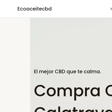
Ir
Ecoaceitecbd
al
contenido
El mejor CBD que te calma.
Compra C