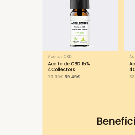
Aceites CBD
Ac
Aceite de CBD 15%
Ac
4Collectors
4C
Original
Current
73.00
€
69.49
€
33
price
price
was:
is:
73.00€.
69.49€.
Benefíc