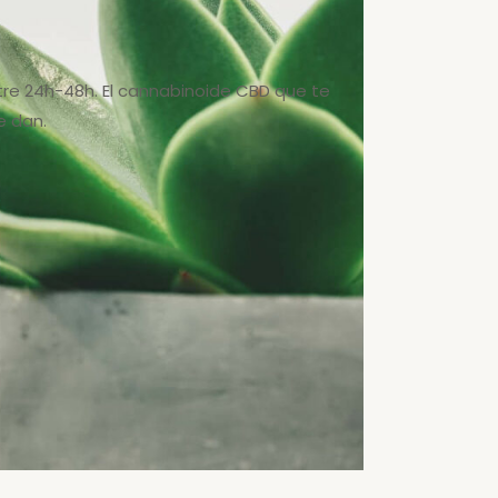
ntre 24h-48h. El cannabinoide CBD que te
e dan.