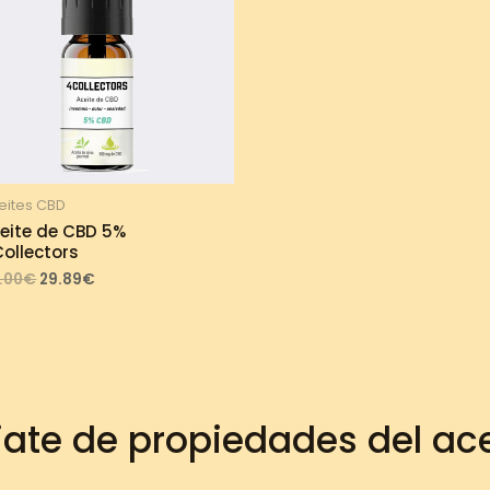
eites CBD
eite de CBD 5%
ollectors
Original
Current
.00
€
29.89
€
price
price
was:
is:
33.00€.
29.89€.
iate de propiedades del ac