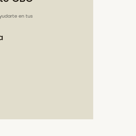
yudarte en tus
a