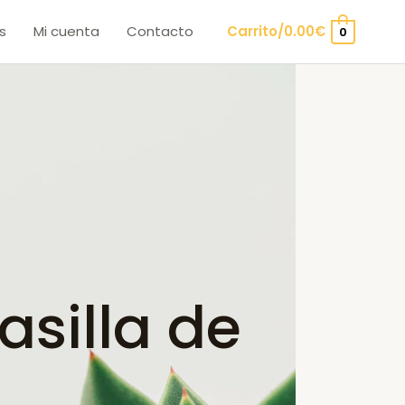
s
Mi cuenta
Contacto
Carrito/
0.00
€
0
silla de