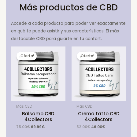
Más productos de CBD
Accede a cada producto para poder ver exactamente
en qué te puede asistir y sus características. El más
destacable CBD para guiarte en tu confort.
¡Oferta!
¡Oferta!
Más CBD
Más CBD
Balsamo CBD
Crema tatto CBD
4Collectors
4Collectors
Original
Current
Original
Current
75.00
€
69.99
€
52.00
€
46.00
€
price
price
price
price
was:
is:
was:
is: