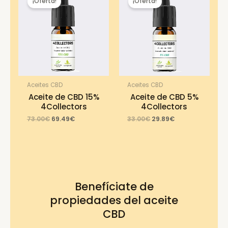
¡Oferta!
¡Oferta!
Aceites CBD
Aceites CBD
Aceite de CBD 15%
Aceite de CBD 5%
4Collectors
4Collectors
Original
Current
Original
Current
73.00
€
69.49
€
33.00
€
29.89
€
price
price
price
price
was:
is:
was:
is:
73.00€.
69.49€.
33.00€.
29.89€.
Benefíciate de
propiedades del aceite
CBD