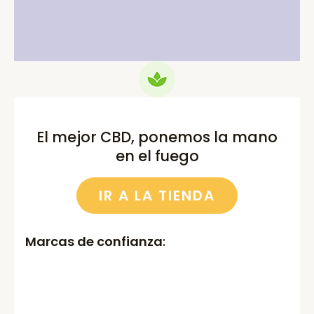
75.00€.
69.99€.
52.00€.
46.00€.
El mejor CBD, ponemos la mano
en el fuego
IR A LA TIENDA
Marcas de confianza
: