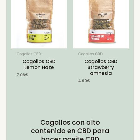
Cogollos CBD
Cogollos CBD
Cogollos CBD
Cogollos CBD
Lemon Haze
Strawberry
amnesia
7.08
€
4.90
€
Cogollos con alto
contenido en CBD para
hacer aceite CBD