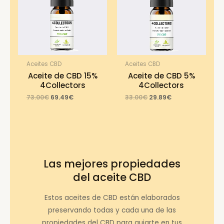
Aceites CBD
Aceites CBD
Aceite de CBD 15%
Aceite de CBD 5%
4Collectors
4Collectors
Original
Current
Original
Current
73.00
€
69.49
€
33.00
€
29.89
€
price
price
price
price
was:
is:
was:
is:
73.00€.
69.49€.
33.00€.
29.89€.
Las mejores propiedades
del aceite CBD
Estos aceites de CBD están elaborados
preservando todas y cada una de las
propiedades del CBD para guiarte en tus