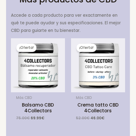
Accede a cada producto para ver exactamente en
qué te puede ayudar y sus especificaciones. El mejor
CBD para guiarte en tu bienestar.
¡Oferta!
¡Oferta!
Más CBD
Más CBD
Balsamo CBD
Crema tatto CBD
4Collectors
4Collectors
Original
Current
Original
Current
75.00
€
69.99
€
52.00
€
46.00
€
price
price
price
price
was:
is:
was:
is:
75.00€.
69.99€.
52.00€.
46.00€.