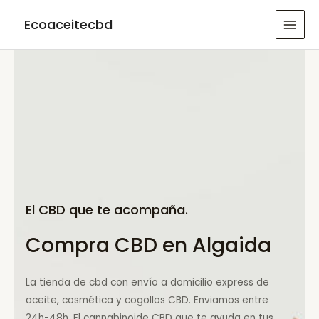
Ir
Ecoaceitecbd
al
MAI
contenido
MEN
El CBD que te acompaña.
Compra CBD en Algaida
La tienda de cbd con envío a domicilio express de
aceite, cosmética y cogollos CBD. Enviamos entre
24h-48h. El cannabinoide CBD que te ayuda en tus