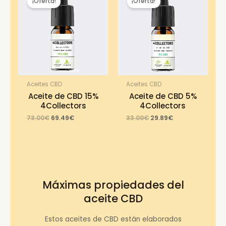
¡Oferta!
¡Oferta!
Aceites CBD
Aceites CBD
Aceite de CBD 15%
Aceite de CBD 5%
4Collectors
4Collectors
Original
Current
Original
Current
73.00
€
69.49
€
33.00
€
29.89
€
price
price
price
price
was:
is:
was:
is:
73.00€.
69.49€.
33.00€.
29.89€.
Máximas propiedades del
aceite CBD
Estos aceites de CBD están elaborados