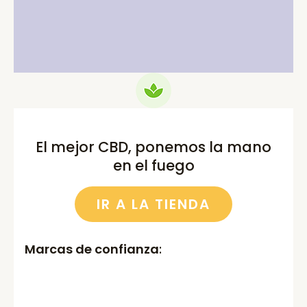
price
price
price
price
was:
is:
was:
is:
75.00€.
69.99€.
52.00€.
46.00€.
El mejor CBD, ponemos la mano
en el fuego
IR A LA TIENDA
Marcas de confianza
: