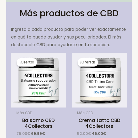
Más productos de CBD
Ingresa a cada producto para poder ver exactamente
en qué te puede ayudar y sus peculiaridades. El más
destacable CBD para ayudarte en tu sanación.
¡Oferta!
¡Oferta!
Más CBD
Más CBD
Balsamo CBD
Crema tatto CBD
4Collectors
4Collectors
Original
Current
Original
Current
75.00
€
69.99
€
52.00
€
46.00
€