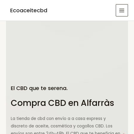
Ir
Ecoaceitecbd
al
MAI
contenido
MEN
El CBD que te serena.
Compra CBD en Alfarràs
La tienda de cbd con envío a a casa express y
discreto de aceite, cosmética y cogollos CBD. Los
envíos son entre 24h-48h. El CBD que te beneficia en