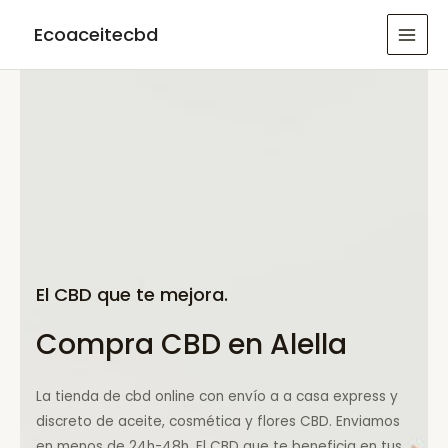
Ir
Ecoaceitecbd
al
MAI
contenido
MEN
El CBD que te mejora.
Compra CBD en Alella
La tienda de cbd online con envío a a casa express y
discreto de aceite, cosmética y flores CBD. Enviamos
en menos de 24h-48h. El CBD que te beneficia en tus