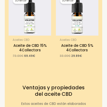
¡Oferta!
¡Oferta!
Aceites CBD
Aceites CBD
Aceite de CBD 15%
Aceite de CBD 5%
4Collectors
4Collectors
Original
Current
Original
Current
73.00
€
69.49
€
33.00
€
29.89
€
price
price
price
price
was:
is:
was:
is:
73.00€.
69.49€.
33.00€.
29.89€.
Ventajas y propiedades
del aceite CBD
Estos aceites de CBD están elaborados