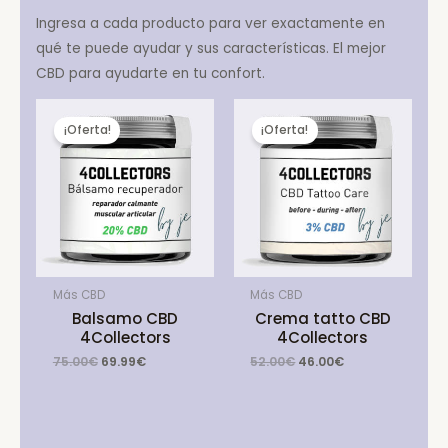
Ingresa a cada producto para ver exactamente en
qué te puede ayudar y sus características. El mejor
CBD para ayudarte en tu confort.
¡Oferta!
¡Oferta!
Más CBD
Más CBD
Balsamo CBD
Crema tatto CBD
4Collectors
4Collectors
Original
Current
Original
Current
75.00
€
69.99
€
52.00
€
46.00
€
price
price
price
price
was:
is:
was:
is:
75.00€.
69.99€.
52.00€.
46.00€.