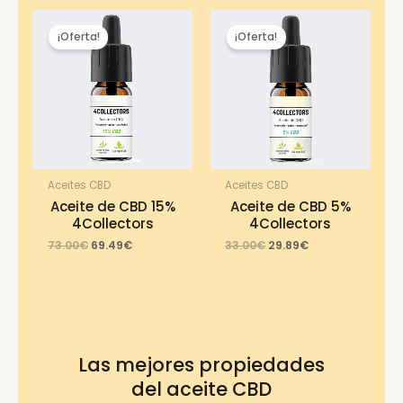
¡Oferta!
¡Oferta!
Aceites CBD
Aceites CBD
Aceite de CBD 15%
Aceite de CBD 5%
4Collectors
4Collectors
Original
Current
Original
Current
73.00
€
69.49
€
33.00
€
29.89
€
price
price
price
price
was:
is:
was:
is:
73.00€.
69.49€.
33.00€.
29.89€.
Las mejores propiedades
del aceite CBD