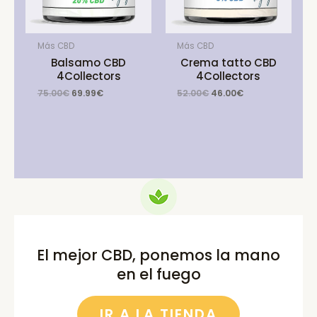
Más CBD
Más CBD
Balsamo CBD
Crema tatto CBD
4Collectors
4Collectors
Original
Current
Original
Current
75.00
€
69.99
€
52.00
€
46.00
€
price
price
price
price
was:
is:
was:
is:
75.00€.
69.99€.
52.00€.
46.00€.
El mejor CBD, ponemos la mano
en el fuego
IR A LA TIENDA